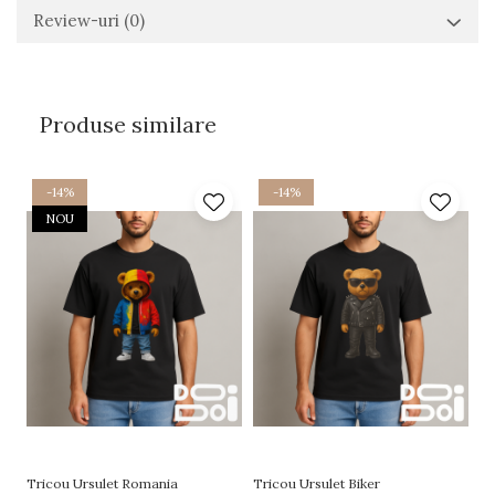
Review-uri
(0)
Produse similare
-14%
-14%
NOU
Tricou Ursulet Romania
Tricou Ursulet Biker
Tr