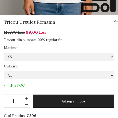
Tricou Ursulet Romania
115,00 Lei
99,00 Lei
Tricou din bumbac 100% regular fit.
Marime
:
Culoare
:
IN STOC
Adauga in cos
Cod Produs:
C206