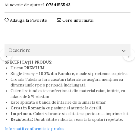
Ai nevoie de ajutor?
0784155543
Adauga la Favorite
Cere informatii
Descriere
SPECIFICAȚII PRODUS:
Tricou
PREMIUM
Single Jersey –
100% din Bumbac,
moale si prietenos cu pielea.
Croială Tubulară fără cusături laterale ce asigură menţinerea
dimensiunilor pe o perioadă îndelungată.
Gulerul rotund este confecționat din material raiat, întărit, cu
adaos de 5 % elastan
Este aplicată o bandă de întărire de la umăr la umăr.
Creat in Romania
cu pasiune si atentie la detalii.
Imprimeu:
Culori vibrante si calitate superioara a imprimeului.
Rezistenta:
Durabilitate ridicata, rezista la spalari repetate.
Informatii conformitate produs