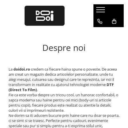
Barbati
Femei
Tricouri cu ursuleti
Tricouri Ursuleti
Tricouri Funny
Tricouri Funny
Despre noi
La
doidoi.ro
credem ca fiecare haina spune o poveste. De aceea
am creat un magazin dedica articolelor personalizate, unde tu
alegi mesajul, culoarea sau designul care te reprezinta, iar noi il
transformam in realitate cu ajutorul tehnologiei moderne
DTF
(Direct To Film)
.
Fie ca este vorba despre un tricou cool, un hanorac confortabil, o
sapca moderna sau haine pentru cei mici (body-uri si articole
pentru copii), fiecare produs este realizat cu atentie la detalii,
culori vii si imprimeuri rezistente.
Ne dorim sa iti aducem bucurie prin haine care nu doar se poarta,
ci se simt si se traiesc. Perfecte pentru cadouri, evenimente
speciale sau pur si simplu pentru a-ti exprima stilul unic,