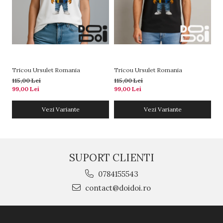
Tricou Ursulet Romania
Tricou Ursulet Romania
115,00 Lei
115,00 Lei
99,00 Lei
99,00 Lei
Vezi Variante
Vezi Variante
SUPORT CLIENTI
0784155543
contact@doidoi.ro