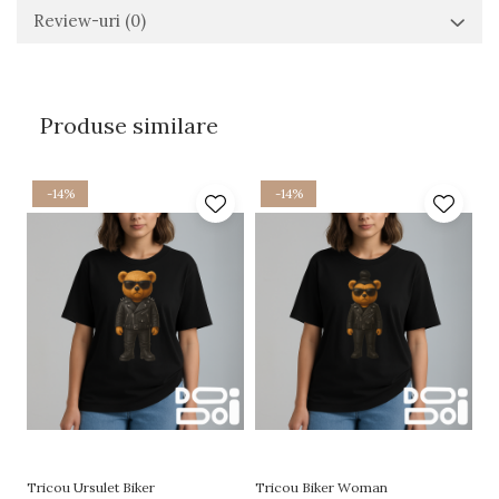
Review-uri
(0)
Produse similare
-14%
-14%
Tricou Ursulet Biker
Tricou Biker Woman
Tr