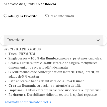
Ai nevoie de ajutor?
0784155543
Adauga la Favorite
Cere informatii
Descriere
SPECIFICAȚII PRODUS:
Tricou
PREMIUM
Single Jersey –
100% din Bumbac,
moale si prietenos cu pielea.
Croială Tubulară fără cusături laterale ce asigură menţinerea
dimensiunilor pe o perioadă îndelungată.
Gulerul rotund este confecționat din material raiat, întărit, cu
adaos de 5 % elastan
Este aplicată o bandă de întărire de la umăr la umăr.
Creat in Romania
cu pasiune si atentie la detalii.
Imprimeu:
Culori vibrante si calitate superioara a imprimeului.
Rezistenta:
Durabilitate ridicata, rezista la spalari repetate.
Informatii conformitate produs