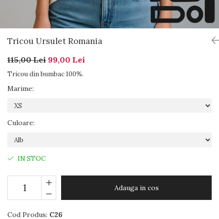
Tricou Ursulet Romania
115,00 Lei
99,00 Lei
Tricou din bumbac 100%.
Marime
:
Culoare
:
IN STOC
Adauga in cos
Cod Produs:
C26