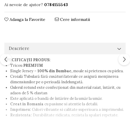
Ai nevoie de ajutor?
0784155543
Adauga la Favorite
Cere informatii
Descriere
SPECIFICAȚII PRODUS:
Tricou
PREMIUM
Single Jersey –
100% din Bumbac,
moale si prietenos cu pielea.
Croială Tubulară fără cusături laterale ce asigură menţinerea
dimensiunilor pe o perioadă îndelungată.
Gulerul rotund este confecționat din material raiat, întărit, cu
adaos de 5 % elastan
Este aplicată o bandă de întărire de la umăr la umăr.
Creat in Romania
cu pasiune si atentie la detalii.
Imprimeu:
Culori vibrante si calitate superioara a imprimeului.
Rezistenta:
Durabilitate ridicata, rezista la spalari repetate.