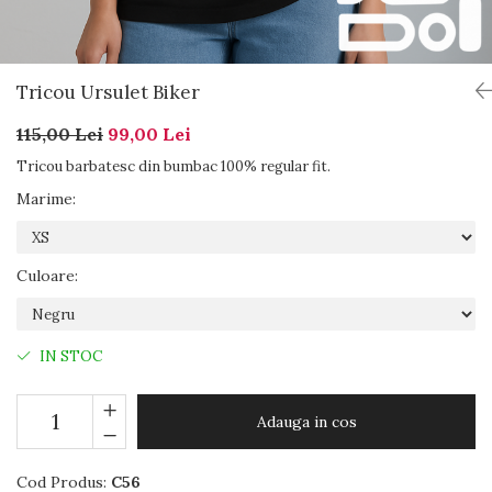
Tricou Ursulet Biker
115,00 Lei
99,00 Lei
Tricou barbatesc din bumbac 100% regular fit.
Marime
:
Culoare
:
IN STOC
Adauga in cos
Cod Produs:
C56