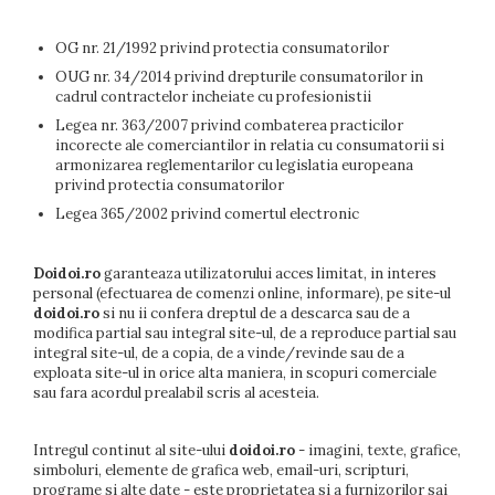
OG nr. 21/1992 privind protectia consumatorilor
OUG nr. 34/2014 privind drepturile consumatorilor in
cadrul contractelor incheiate cu profesionistii
Legea nr. 363/2007 privind combaterea practicilor
incorecte ale comerciantilor in relatia cu consumatorii si
armonizarea reglementarilor cu legislatia europeana
privind protectia consumatorilor
Legea 365/2002 privind comertul electronic
Doidoi.ro
garanteaza utilizatorului acces limitat, in interes
personal (efectuarea de comenzi online, informare), pe site-ul
doidoi.ro
si nu ii confera dreptul de a descarca sau de a
modifica partial sau integral site-ul, de a reproduce partial sau
integral site-ul, de a copia, de a vinde/revinde sau de a
exploata site-ul in orice alta maniera, in scopuri comerciale
sau fara acordul prealabil scris al acesteia.
Intregul continut al site-ului
doidoi.ro
- imagini, texte, grafice,
simboluri, elemente de grafica web, email-uri, scripturi,
programe si alte date - este proprietatea si a furnizorilor sai