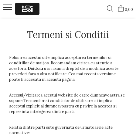
0,00
Barbati
Femei
Termeni si Conditii
Tricouri cu ursuleti
Tricouri Ursuleti
Tricouri Funny
Tricouri Funny
Folosirea acestui site implica acceptarea termenilor si
conditiilor de mai jos. Recomandam citirea cu atentie a
acestora.
Doidoi.ro
isi asuma dreptul de a modifica aceste
prevederi fara o alta notificare. Cea mai recenta versiune
poate fi accesata in aceasta pagina.
Accesul/vizitarea acestui website de catre dumneavoastra se
supune Termenilor si conditiilor de ultilizare, si implica
acceptul explicit al dumneavoastra cu privire la acestea si
reprezinta intelegerea dintre parti.
Relatia dintre parti este guvernata de urmatoarele acte
normative: