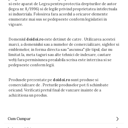
si este aparat de Legea pentru protectia drepturilor de autor
(legea nr. 8/1996) si de legile privind proprietatea intelectuala
si industriala. Folosirea fara acordul a oricaror elemente
enumerate mai sus se pedepseste conform legislatiei in
vigoare.
Domeniul
doidoi.ro
este detinut de catre . Utilizarea acestei
marci, a domeniului sau a numelor de comercializare, siglelor si
emblemelor, in forma directa sau "ascunsa" (de tipul, dar nu
limitat la, meta taguri sau alte tehnici de indexare, cautare
web) fara permisiunea prealabila scrisa este interzisa si se
pedepseste conform legii.
Produsele prezentate pe
doidoi.ro
sunt produse si
comercializare de . Preturile produselor pot fi schimbate
oricand. Verificati pretul final de vanzare inainte de a
achizitiona un produs.
Cum Cumpar