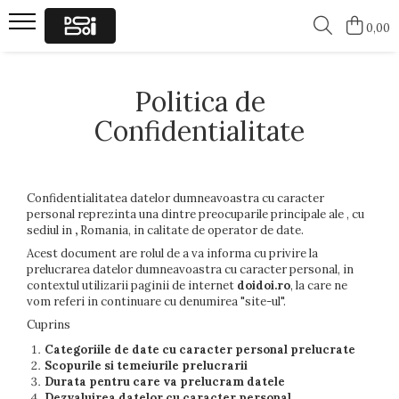
0,00
Barbati
Femei
Politica de
Tricouri cu ursuleti
Tricouri Ursuleti
Confidentialitate
Tricouri Funny
Tricouri Funny
Confidentialitatea datelor dumneavoastra cu caracter
personal reprezinta una dintre preocuparile principale ale
, cu
sediul in
,
Romania, in calitate de operator de date.
Acest document are rolul de a va informa cu privire la
prelucrarea datelor dumneavoastra cu caracter personal, in
contextul utilizarii paginii de internet
doidoi.ro
, la care ne
vom referi in continuare cu denumirea "site-ul".
Cuprins
Categoriile de date cu caracter personal prelucrate
Scopurile si temeiurile prelucrarii
Durata pentru care va prelucram datele
Dezvaluirea datelor cu caracter personal