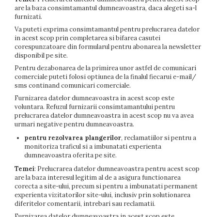
are la baza consimtamantul dumneavoastra, daca alegeti sa-l
furnizati.
Va puteti exprima consimtamantul pentru prelucrarea datelor
in acest scop prin completarea si bifarea casutei
corespunzatoare din formularul pentru abonarea la newsletter
disponibil pe site.
Pentru dezabonarea de la primirea unor astfel de comunicari
comerciale puteti folosi optiunea de la finalul fiecarui e-mail/
sms continand comunicari comerciale.
Furnizarea datelor dumneavoastra in acest scop este
voluntara. Refuzul furnizarii consimtamantului pentru
prelucrarea datelor dumneavoastra in acest scop nu va avea
urmari negative pentru dumneavoastra.
pentru rezolvarea plangerilor
, reclamatiilor si pentru a
monitoriza traficul si a imbunatati experienta
dumneavoastra oferita pe site.
Temei
: Prelucrarea datelor dumneavoastra pentru acest scop
are la baza interesul legitim al
de a asigura functionarea
corecta a site-ului, precum si pentru a imbunatati permanent
experienta vizitatorilor site-ului, inclusiv prin solutionarea
diferitelor comentarii, intrebari sau reclamatii.
Furnizarea datelor dumneavoastra in acest scop este