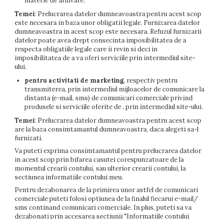
materie de arhivare.
Temei
: Prelucrarea datelor dumneavoastra pentru acest scop
este necesara in baza unor obligatii legale. Furnizarea datelor
dumneavoastra in acest scop este necesara. Refuzul furnizarii
datelor poate avea drept consecinta imposibilitatea de a
respecta obligatiile legale care ii revin si deci in
imposibilitatea de a va oferi serviciile prin intermediul site-
ului.
pentru activitati de marketing
, respectiv pentru
transmiterea, prin intermediul mijloacelor de comunicare la
distanta (e-mail, sms) de comunicari comerciale privind
produsele si serviciile oferite de
, prin intermediul site-ului.
Temei
: Prelucrarea datelor dumneavoastra pentru acest scop
are la baza consimtamantul dumneavoastra, daca alegeti sa-l
furnizati.
Va puteti exprima consimtamantul pentru prelucrarea datelor
in acest scop prin bifarea casutei corespunzatoare de la
momentul crearii contului, sau ulterior crearii contului, la
sectiunea informatiile contului meu.
Pentru dezabonarea de la primirea unor astfel de comunicari
comerciale puteti folosi optiunea de la finalul fiecarui e-mail/
sms continand comunicari comerciale. In plus, puteti sa va
dezabonati prin accesarea sectiunii "Informatiile contului