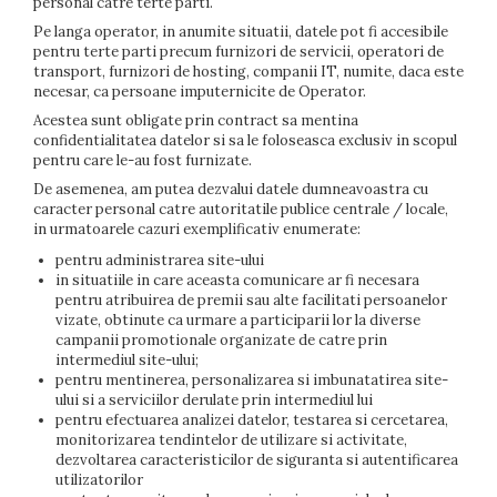
personal catre terte parti.
Pe langa operator, in anumite situatii, datele pot fi accesibile
pentru terte parti precum furnizori de servicii, operatori de
transport, furnizori de hosting, companii IT, numite, daca este
necesar, ca persoane imputernicite de Operator.
Acestea sunt obligate prin contract sa mentina
confidentialitatea datelor si sa le foloseasca exclusiv in scopul
pentru care le-au fost furnizate.
De asemenea, am putea dezvalui datele dumneavoastra cu
caracter personal catre autoritatile publice centrale / locale,
in urmatoarele cazuri exemplificativ enumerate:
pentru administrarea site-ului
in situatiile in care aceasta comunicare ar fi necesara
pentru atribuirea de premii sau alte facilitati persoanelor
vizate, obtinute ca urmare a participarii lor la diverse
campanii promotionale organizate de catre prin
intermediul site-ului;
pentru mentinerea, personalizarea si imbunatatirea site-
ului si a serviciilor derulate prin intermediul lui
pentru efectuarea analizei datelor, testarea si cercetarea,
monitorizarea tendintelor de utilizare si activitate,
dezvoltarea caracteristicilor de siguranta si autentificarea
utilizatorilor