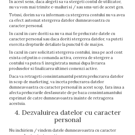
In acest sens, daca alegeti sa va stergeti contul de utilizator,
nu va vom mai trimite e-mailuri si / sau sms-uri de acest gen.
Totusi, dorim sa va informam ca stergerea contului nu va avea
ca efect automat stergerea datelor dumneavoastra cu
caracter personal.
In cazul in care doriti sa nu va mai fie prelucrate datele cu
caracter personal sau daca doriti stergerea datelor, va puteti
exercita drepturile detaliate la punctul 6 de mai jos.
In cazul in care solicitati stergerea contului, insa pe acel cont
exista cel putin o comanda activa, cererea de stergere a
contului va putea fi inregistrata numai dupa livrarea
produselor si finalizarea ultimei comenzi active.
Daca va retrageti consimtamantul pentru prelucrarea datelor
in scop de marketing, va inceta prelucrarea datelor
dumneavoastra cu caracter personal in acest scop, fara insa a
afecta prelucrarile desfasurate de pe baza consimtamantului
exprimat de catre dumneavoastra inainte de retragerea
acestuia.
4. Dezvaluirea datelor cu caracter
personal
Nu inchiriem / vindem datele dumneavoastra cu caracter