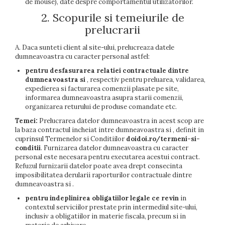
de mouse), date despre comportamentul utilizatorilor.
2. Scopurile si temeiurile de
prelucrarii
A. Daca sunteti client al site-ului, prelucreaza datele
dumneavoastra cu caracter personal astfel:
pentru desfasurarea relatiei contractuale dintre
dumneavoastra si
, respectiv pentru preluarea, validarea,
expedierea si facturarea comenzii plasate pe site,
informarea dumneavoastra asupra starii comenzii,
organizarea returului de produse comandate etc.
Temei:
Prelucrarea datelor dumneavoastra in acest scop are
la baza contractul incheiat intre dumneavoastra si
, definit in
cuprinsul Termenelor si Conditiilor
doidoi.ro/termeni-si-
conditii
. Furnizarea datelor dumneavoastra cu caracter
personal este necesara pentru executarea acestui contract.
Refuzul furnizarii datelor poate avea drept consecinta
imposibilitatea derularii raporturilor contractuale dintre
dumneavoastra si
.
pentru indeplinirea obligatiilor legale ce revin
in
contextul serviciilor prestate prin intermediul site-ului,
inclusiv a obligatiilor in materie fiscala, precum si in