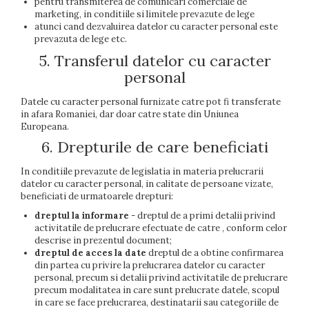
pentru transmiterea de comunicari comerciale de
marketing, in conditiile si limitele prevazute de lege
atunci cand dezvaluirea datelor cu caracter personal este
prevazuta de lege etc.
5. Transferul datelor cu caracter
personal
Datele cu caracter personal furnizate catre pot fi transferate
in afara Romaniei, dar doar catre state din Uniunea
Europeana.
6. Drepturile de care beneficiati
In conditiile prevazute de legislatia in materia prelucrarii
datelor cu caracter personal, in calitate de persoane vizate,
beneficiati de urmatoarele drepturi:
dreptul la informare
- dreptul de a primi detalii privind
activitatile de prelucrare efectuate de catre
, conform celor
descrise in prezentul document;
dreptul de acces la date
dreptul de a obtine confirmarea
din partea cu privire la prelucrarea datelor cu caracter
personal, precum si detalii privind activitatile de prelucrare
precum modalitatea in care sunt prelucrate datele, scopul
in care se face prelucrarea, destinatarii sau categoriile de