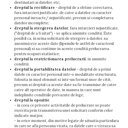
destinatari ai datelor, etc;
dreptul la rectificare
- dreptul de a obtine corectarea,
fara intarzieri justificate, de catre a datelor cu caracter
personal inexacte/ nejustificate, precum si completarea
datelor incomplete;
dreptul la stergerea datelor
, fara intarzieri nejustificate,
("dreptul de a fi uitat") - se aplica anumite conditii; Este
posibil ca, in urma solicitarii de stergere a datelor, sa
anonimizeze aceste date (lipsindu-le astfel de caracterul
personal) si sa continue in aceste conditii prelucrarea
pentru scopuri statistice;
dreptul la restrictionarea prelucrarii
, in anumite
conditii;
dreptul la portabilitatea datelor
- dreptul de a primi
datele cu caracter personal intr-o modalitate structurata,
folosita in mod obisnuit si intr-un format usor de citit,
precum si dreptul ca aceste date sa fie transmise de catre
catre alt operator de date, in masura in care sunt
indeplinite conditiile prevazute de lege;
dreptul la opozitie
- in ceea ce priveste activitatile de prelucrare se poate
exercita prin transmiterea unei solicitari conform celor
indicate mai jos;
- in orice moment, din motive legate de situatia particulara
in care se afla persoana vizata, ca datele care o vizeaza sa