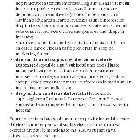
fie prelucrate in temeiul interesului legitim al sau in temeiul
interesului public, cu exceptia cazurilor in care poate
demonstra ca are motive legitime si imperioase care
justifica prelucarea si care prevaleaza asupra intereselor,
drepturilor si libertatilor persoanelor vizate sau ca scopul
este constatarea, exercitarea sau apararea unui drept in
instanta;
- in orice moment, in mod gratuit si fara nicio justificare,
ca datele care o vizeaza sa fie prelucrate in scop de
marketing direct.
dreptul de a nu fi supus unei decizii individuale
automate
dreptul de a nu fi subiectul unei decizii luate
numai pe baza unor activitati de prelucrare automate,
inclusiv crearea de profiluri, care produce efecte juridice
care privesc persoana vizata sau o afecteaza in mod similar
intr-o masura semnificativa;
dreptul de a va adresa Autoritatii
Nationale de
supraveghere a Prelucrarii Datelor cu Caracter Personal
sau instantelor competente, in masura in care considerati
necesar.
Pentru orice intrebari suplimentare cu privire la modul in care
datele cu caracter personal sunt prelucrate si pentru a va
exercita drepturile mentionate mai sus, va rugam sa va
adresati la adresa de email: