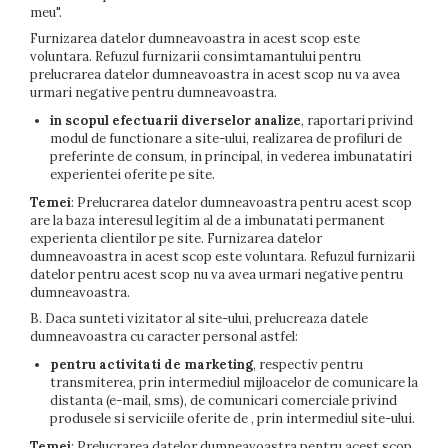
meu".
Furnizarea datelor dumneavoastra in acest scop este
voluntara. Refuzul furnizarii consimtamantului pentru
prelucrarea datelor dumneavoastra in acest scop nu va avea
urmari negative pentru dumneavoastra.
in scopul efectuarii diverselor analize
, raportari privind
modul de functionare a site-ului, realizarea de profiluri de
preferinte de consum, in principal, in vederea imbunatatiri
experientei oferite pe site.
Temei
: Prelucrarea datelor dumneavoastra pentru acest scop
are la baza interesul legitim al de a imbunatati permanent
experienta clientilor pe site. Furnizarea datelor
dumneavoastra in acest scop este voluntara. Refuzul furnizarii
datelor pentru acest scop nu va avea urmari negative pentru
dumneavoastra.
B. Daca sunteti vizitator al site-ului,
prelucreaza datele
dumneavoastra cu caracter personal astfel:
pentru activitati de marketing
, respectiv pentru
transmiterea, prin intermediul mijloacelor de comunicare la
distanta (e-mail, sms), de comunicari comerciale privind
produsele si serviciile oferite de
, prin intermediul site-ului.
Temei
: Prelucrarea datelor dumneavoastra pentru acest scop