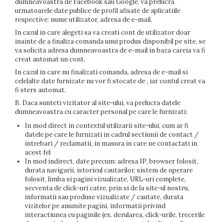
dumneavoastra de Facebook sau Google, va prelucra
urmatoarele date publice de profil afisate de aplicatiile
respective: nume utilizator, adresa de e-mail.
In cazul in care alegeti sa va creati cont de utilizator doar
inainte de a finaliza comanda unui produs disponibil pe site, se
va solicita adresa dumneavoastra de e-mail in baza careia va fi
creat automat un cont.
In cazul in care nu finalizati comanda, adresa de e-mail si
celelalte date furnizate nu vor fi stocate de
, iar contul creat va
fi sters automat.
B. Daca sunteti vizitator al site-ului, va prelucra datele
dumneavoastra cu caracter personal pe care le furnizati:
In mod direct in contextul utilizarii site-ului, cum ar fi
datele pe care le furnizati in cadrul sectiunii de contact /
intrebari / reclamatii, in masura in care ne contactati in
acest fel
In mod indirect, date precum: adresa IP, browser folosit,
durata navigarii, istoricul cautarilor, sistem de operare
folosit, limba si pagini vizualizate, URL-uri complete,
secventa de click-uri catre, prin si de la site-ul nostru,
informatii sau produse vizualizate / cautate, durata
vizitelor pe anumite pagini, informatii privind
interactiunea cu paginile (ex. derularea, click-urile, trecerile