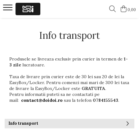
0,00
Barbati
Femei
Info transport
Tricouri cu ursuleti
Tricouri Ursuleti
Tricouri Funny
Tricouri Funny
Produsele se livreaza exclusiv prin curier in termen de
1-
3 zile
lucratoare.
Taxa de livrare prin curier este de 30 lei sau 20 de lei la
EasyBox/Locker. Pentru comenzi mai mari de 300 lei taxa
de livrare la EasyBox/Locker este
GRATUITA
.
Pentru informatii puteti sa ne contactati pe
mail:
contact@doidoi.ro
sau la telefon
0784155543
.
Info transport