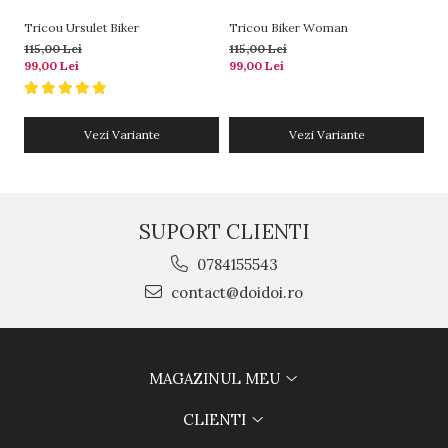
Tricou Ursulet Biker
Tricou Biker Woman
Tr
115,00 Lei
115,00 Lei
11
99,00 Lei
99,00 Lei
99
Vezi Variante
Vezi Variante
SUPORT CLIENTI
0784155543
contact@doidoi.ro
MAGAZINUL MEU
CLIENTI