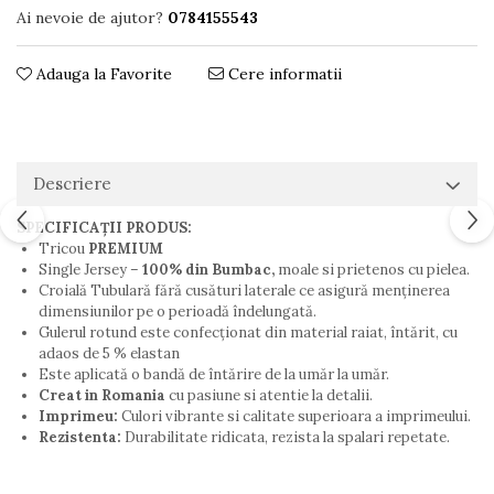
Ai nevoie de ajutor?
0784155543
Adauga la Favorite
Cere informatii
Descriere
SPECIFICAȚII PRODUS:
Tricou
PREMIUM
Single Jersey –
100% din Bumbac,
moale si prietenos cu pielea.
Croială Tubulară fără cusături laterale ce asigură menţinerea
dimensiunilor pe o perioadă îndelungată.
Gulerul rotund este confecționat din material raiat, întărit, cu
adaos de 5 % elastan
Este aplicată o bandă de întărire de la umăr la umăr.
Creat in Romania
cu pasiune si atentie la detalii.
Imprimeu:
Culori vibrante si calitate superioara a imprimeului.
Rezistenta:
Durabilitate ridicata, rezista la spalari repetate.