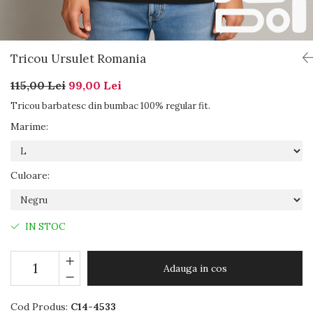
Tricou Ursulet Romania
115,00 Lei
99,00 Lei
Tricou barbatesc din bumbac 100% regular fit.
Marime
:
Culoare
:
IN STOC
Adauga in cos
Cod Produs:
C14-4533