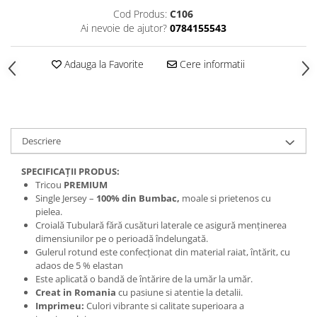
Cod Produs:
C106
Ai nevoie de ajutor?
0784155543
Adauga la Favorite
Cere informatii
Descriere
SPECIFICAȚII PRODUS:
Tricou
PREMIUM
Single Jersey –
100% din Bumbac,
moale si prietenos cu
pielea.
Croială Tubulară fără cusături laterale ce asigură menţinerea
dimensiunilor pe o perioadă îndelungată.
Gulerul rotund este confecționat din material raiat, întărit, cu
adaos de 5 % elastan
Este aplicată o bandă de întărire de la umăr la umăr.
Creat in Romania
cu pasiune si atentie la detalii.
Imprimeu:
Culori vibrante si calitate superioara a