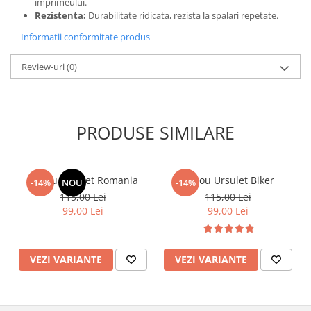
imprimeului.
Rezistenta:
Durabilitate ridicata, rezista la spalari repetate.
Informatii conformitate produs
Review-uri
(0)
PRODUSE SIMILARE
Tricou Ursulet Romania
Tricou Ursulet Biker
-14%
NOU
-14%
115,00 Lei
115,00 Lei
99,00 Lei
99,00 Lei
VEZI VARIANTE
VEZI VARIANTE