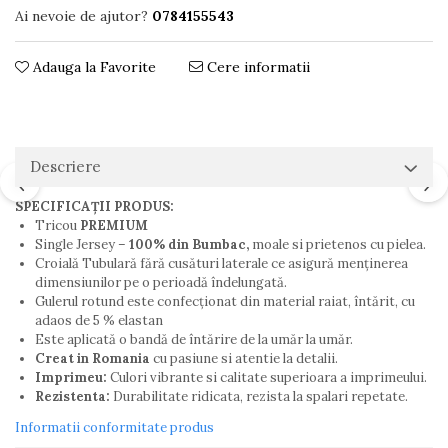
Ai nevoie de ajutor?
0784155543
Adauga la Favorite
Cere informatii
Descriere
SPECIFICAȚII PRODUS:
Tricou
PREMIUM
Single Jersey –
100% din Bumbac,
moale si prietenos cu pielea.
Croială Tubulară fără cusături laterale ce asigură menţinerea
dimensiunilor pe o perioadă îndelungată.
Gulerul rotund este confecționat din material raiat, întărit, cu
adaos de 5 % elastan
Este aplicată o bandă de întărire de la umăr la umăr.
Creat in Romania
cu pasiune si atentie la detalii.
Imprimeu:
Culori vibrante si calitate superioara a imprimeului.
Rezistenta:
Durabilitate ridicata, rezista la spalari repetate.
Informatii conformitate produs