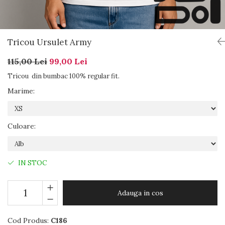
Tricou Ursulet Army
115,00 Lei
99,00 Lei
Tricou din bumbac 100% regular fit.
Marime
:
Culoare
:
IN STOC
Adauga in cos
Cod Produs:
C186