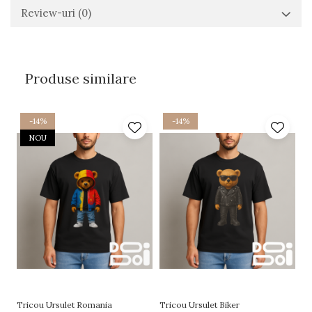
Review-uri
(0)
Produse similare
-14%
-14%
NOU
Tricou Ursulet Romania
Tricou Ursulet Biker
Tr