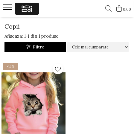
0,00
Barbati
Femei
Copii
Tricouri cu ursuleti
Tricouri Ursuleti
Afiseaza:
1-
1
din
1
produse
Tricouri Funny
Tricouri Funny
Filtre
-14%